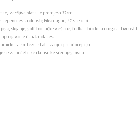
rste, izdržljive plastike promjera 37cm.
stepeni nestabilnosti; Fiksni ugao, 20 stepeni.
jogu, skijanje, golf, borilačke vještine, fudbal i bilo koju drugu aktivno
opunjavanje rituala pilatesa.
namičku ravnotežu, stabilizaciju i propriocepciju.
e se za početnike i korisnike srednjeg nivoa.