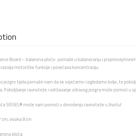
ption
nce Board – balansna ploča- pomaže u balansiranju i proprioceptivnim v
, razvija motoričke funkcije i povećava koncentraciju.
lno jezgro tijela pomaže nam da se osjećamo i izgledamo bolje, te po
a.
Poboljšanje ravnoteže i održavanje zdravog jezgra može pomoći u sp
oča SISSEL® može vam pomoći u donošenju ravnoteže u životu!
7 cm, visoka 8 cm
ansna ploča: