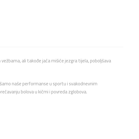
ežbama, ali takođe jača mišiće jezgra tijela, poboljšava
boljšamo naše performanse u sportu i svakodnevnim
rečavanju bolova u kičmi i povreda zglobova.