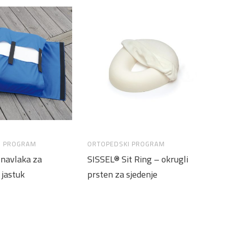
I PROGRAM
ORTOPEDSKI PROGRAM
OR
 navlaka za
SISSEL® Sit Ring – okrugli
SI
 jastuk
prsten za sjedenje
la