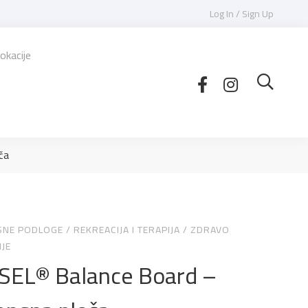
Log In / Sign Up
okacije
ča
SNE PODLOGE
/
REKREACIJA I TERAPIJA
/
ZDRAVO
JE
SEL® Balance Board –