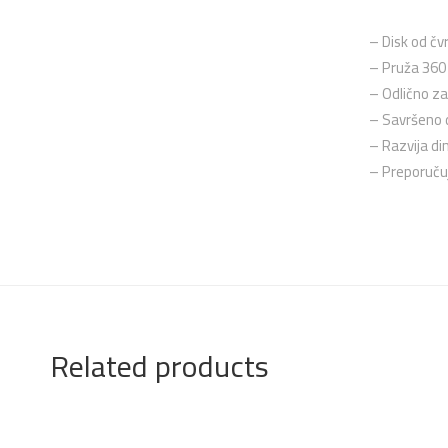
– D
isk od čv
–
Pruža 360 
–
Odlično za 
–
Savršeno d
–
Razvija di
–
Preporučuj
Related products