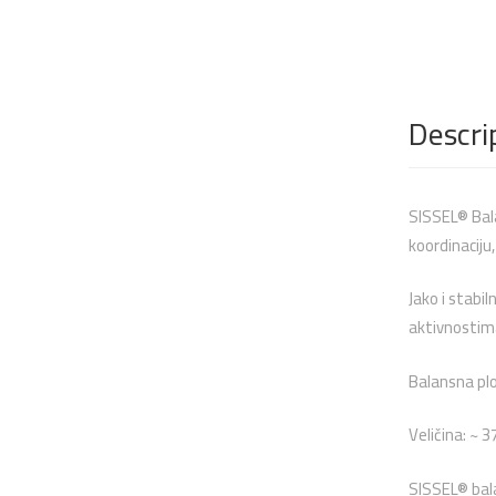
Descri
SISSEL® Bala
koordinaciju
Jako i stabi
aktivnostim
Balansna pl
Veličina: ~ 3
SISSEL® bal