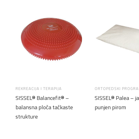
REKREACIJA I TERAPIJA
ORTOPEDSKI PROGR
SISSEL® Balancefit® –
SISSEL® Palea – j
balansna ploča tačkaste
punjen pirom
strukture