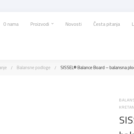
O nama
Proizvodi
Novosti
Česta pitanja
L
anje
Balansne podloge
SISSEL® Balance Board – balansna plo
BALAN
KRETAN
SIS