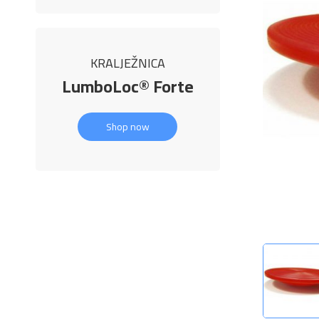
KRALJEŽNICA
LumboLoc® Forte
Shop now