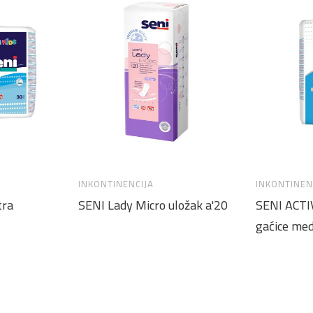
INKONTINENCIJA
INKONTINEN
tra
SENI Lady Micro uložak a'20
SENI ACTI
gaćice me