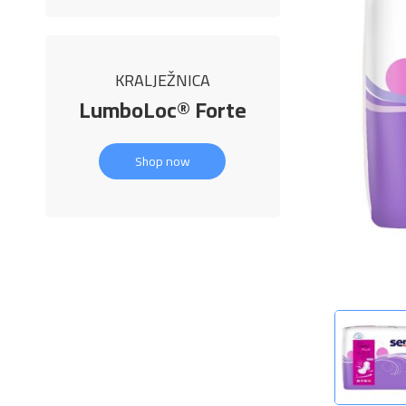
KRALJEŽNICA
LumboLoc® Forte
Shop now