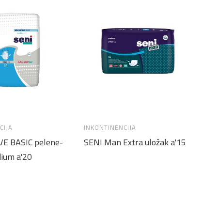
CIJA
INKONTINENCIJA
IN
VE BASIC pelene-
SENI Man Extra uložak a'15
SE
dium a'20
ga