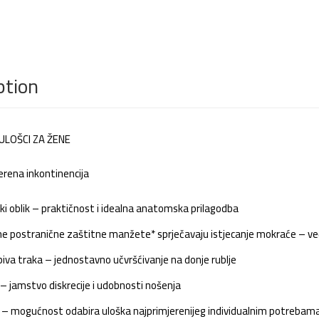
ption
ULOŠCI ZA ŽENE
erena inkontinencija
 oblik – praktičnost i idealna anatomska prilagodba
e postranične zaštitne manžete* sprječavaju istjecanje mokraće – veća
epiva traka – jednostavno učvršćivanje na donje rublje
– jamstvo diskrecije i udobnosti nošenja
a – mogućnost odabira uloška najprimjerenijeg individualnim potrebam