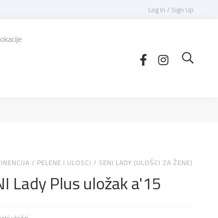
Log In / Sign Up
okacije
INENCIJA
/
PELENE I ULOSCI
/
SENI LADY (ULOŠCI ZA ŽENE)
I Lady Plus uložak a'15