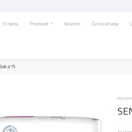
O nama
Proizvodi
Novosti
Česta pitanja
L
ožak a'15
INKONT
SEN