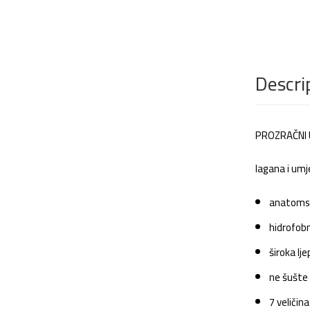
Descri
PROZRAČNI 
lagana i umj
anatomski
hidrofobn
široka lj
ne šušte 
7 veličin