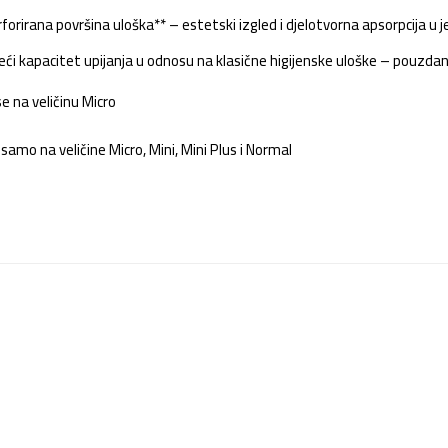
erforirana površina uloška** – estetski izgled i djelotvorna apsorpcija u 
ći kapacitet upijanja u odnosu na klasične higijenske uloške – pouzdanij
e na veličinu Micro
samo na veličine Micro, Mini, Mini Plus i Normal