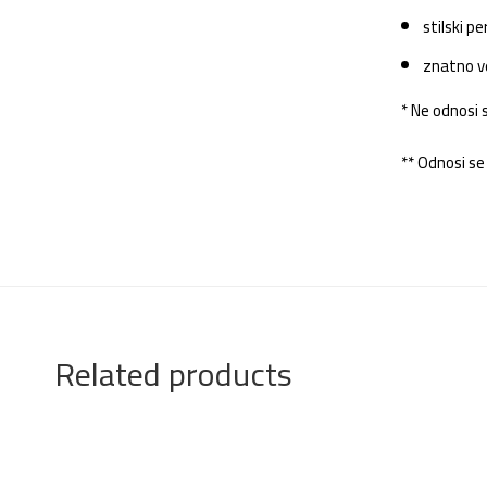
stilski p
znatno ve
* Ne odnosi s
** Odnosi se 
Related products