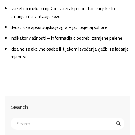
izuzetno mekan i nježan, za zrak propustan vanjski sloj –
smanjen rizik iritacije kože
dvostruka apsorpcijska jezgra – jači osjećaj suhoće
indikator vlažnosti – informacija o potrebi zamjene pelene
idealne za aktivne osobe ili tijekom izvođenja vježbi za jačanje
mjehura
Search