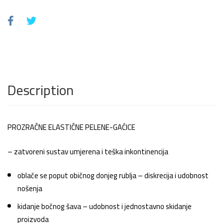
Description
PROZRAČNE ELASTIČNE PELENE-GAĆICE
– zatvoreni sustav umjerena i teška inkontinencija
oblače se poput običnog donjeg rublja – diskrecija i udobnost
nošenja
kidanje bočnog šava – udobnost i jednostavno skidanje
proizvoda