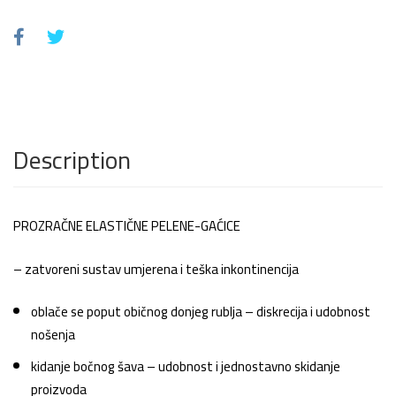
Description
PROZRAČNE ELASTIČNE PELENE-GAĆICE
– zatvoreni sustav umjerena i teška inkontinencija
oblače se poput običnog donjeg rublja – diskrecija i udobnost
nošenja
kidanje bočnog šava – udobnost i jednostavno skidanje
proizvoda