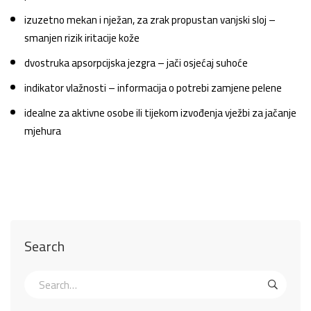
izuzetno mekan i nježan, za zrak propustan vanjski sloj –
smanjen rizik iritacije kože
dvostruka apsorpcijska jezgra – jači osjećaj suhoće
indikator vlažnosti – informacija o potrebi zamjene pelene
idealne za aktivne osobe ili tijekom izvođenja vježbi za jačanje
mjehura
Search