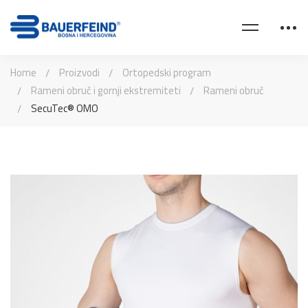
Home
Proizvodi
Ortopedski program
Rameni obruč i gornji ekstremiteti
Rameni obruč
SecuTec® OMO