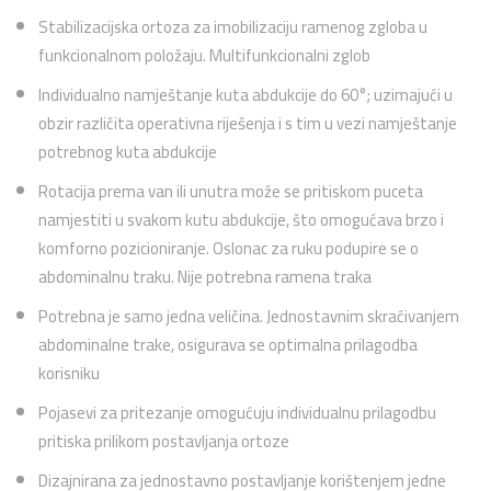
Stabilizacijska ortoza za imobilizaciju ramenog zgloba u
funkcionalnom položaju. Multifunkcionalni zglob
Individualno namještanje kuta abdukcije do 60°; uzimajući u
obzir različita operativna riješenja i s tim u vezi namještanje
potrebnog kuta abdukcije
Rotacija prema van ili unutra može se pritiskom puceta
namjestiti u svakom kutu abdukcije, što omogućava brzo i
komforno pozicioniranje. Oslonac za ruku podupire se o
abdominalnu traku. Nije potrebna ramena traka
Potrebna je samo jedna veličina. Jednostavnim skraćivanjem
abdominalne trake, osigurava se optimalna prilagodba
korisniku
Pojasevi za pritezanje omogućuju individualnu prilagodbu
pritiska prilikom postavljanja ortoze
Dizajnirana za jednostavno postavljanje korištenjem jedne