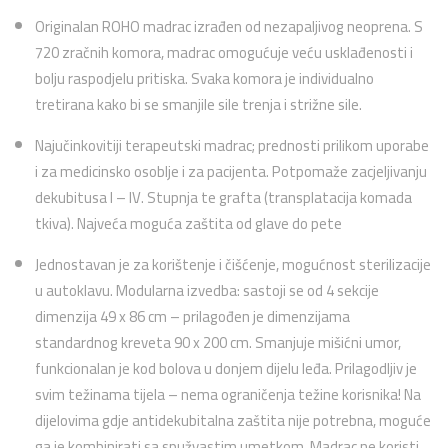
Originalan ROHO madrac izrađen od nezapaljivog neoprena. S
720 zračnih komora, madrac omogućuje veću usklađenosti i
bolju raspodjelu pritiska. Svaka komora je individualno
tretirana kako bi se smanjile sile trenja i strižne sile.
Najučinkovitiji terapeutski madrac; prednosti prilikom uporabe
i za medicinsko osoblje i za pacijenta. Potpomaže zacjeljivanju
dekubitusa I – IV. Stupnja te grafta (transplatacija komada
tkiva). Najveća moguća zaštita od glave do pete
Jednostavan je za korištenje i čišćenje, mogućnost sterilizacije
u autoklavu. Modularna izvedba: sastoji se od 4 sekcije
dimenzija 49 x 86 cm – prilagođen je dimenzijama
standardnog kreveta 90 x 200 cm. Smanjuje mišićni umor,
funkcionalan je kod bolova u donjem dijelu leđa. Prilagodljiv je
svim težinama tijela – nema ograničenja težine korisnika! Na
dijelovima gdje antidekubitalna zaštita nije potrebna, moguće
ga je kombinirati sa spužvastim umetkom. Madrac ne koristi