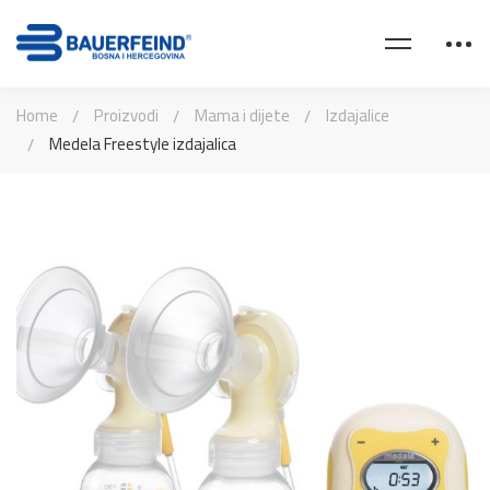
Home
Proizvodi
Mama i dijete
Izdajalice
Medela Freestyle izdajalica