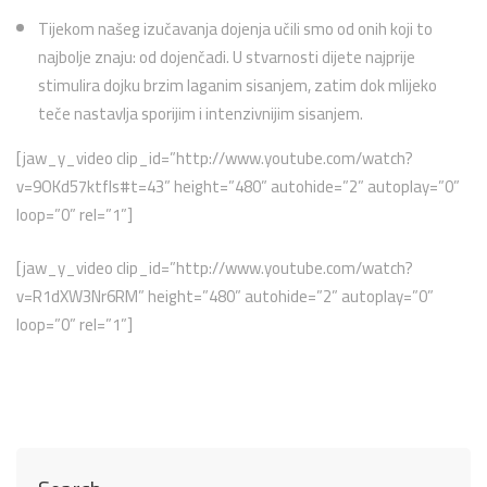
Tijekom našeg izučavanja dojenja učili smo od onih koji to
najbolje znaju: od dojenčadi. U stvarnosti dijete najprije
stimulira dojku brzim laganim sisanjem, zatim dok mlijeko
teče nastavlja sporijim i intenzivnijim sisanjem.
[jaw_y_video clip_id=”http://www.youtube.com/watch?
v=9OKd57ktfls#t=43” height=”480” autohide=”2” autoplay=”0”
loop=”0” rel=”1”]
[jaw_y_video clip_id=”http://www.youtube.com/watch?
v=R1dXW3Nr6RM” height=”480” autohide=”2” autoplay=”0”
loop=”0” rel=”1”]