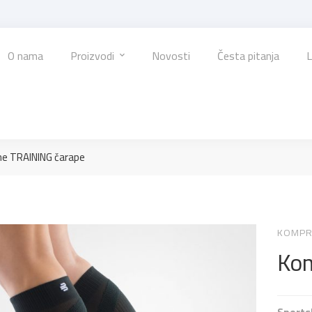
O nama
Proizvodi
Novosti
Česta pitanja
L
e TRAINING čarape
KOMPR
Kom