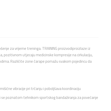
enje za vrijeme treninga. TRAINING proizvodiproizlaze iz
, pozitivnom utjecaju medicinske kompresije na cirkulaciju,
vodima. Različite zone čarape pomažu svakom pojedincu da
šićne vibracije pri trčanju i poboljšava koordinaciju
luži se poznatom tehnikom sportskog bandažiranja za povećanje