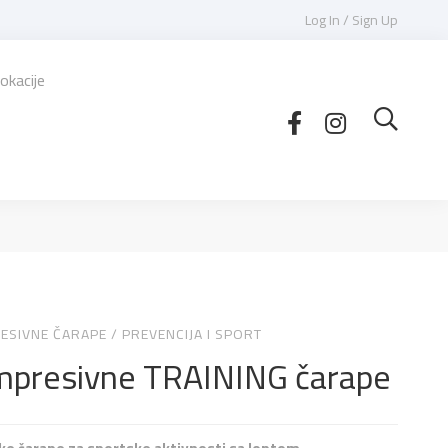
Log In / Sign Up
okacije
ESIVNE ČARAPE
/
PREVENCIJA I SPORT
presivne TRAINING čarape