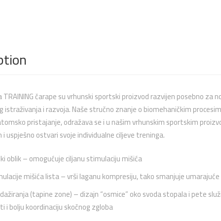
ption
TRAINING čarape su vrhunski sportski proizvod razvijen posebno za noš
g istraživanja i razvoja. Naše stručno znanje o biomehaničkim procesima
atomsko pristajanje, odražava se i u našim vrhunskim sportskim proiz
i uspješno ostvari svoje individualne ciljeve treninga.
 oblik – omogućuje ciljanu stimulaciju mišića
ulacije mišića lista – vrši laganu kompresiju, tako smanjuje umarajuće mi
ažiranja (tapine zone) – dizajn “osmice” oko svoda stopala i pete s
ti i bolju koordinaciju skočnog zgloba