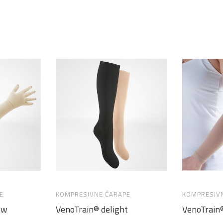
E
KOMPRESIVNE ČARAPE
KOMPRESIV
ow
VenoTrain® delight
VenoTrain®