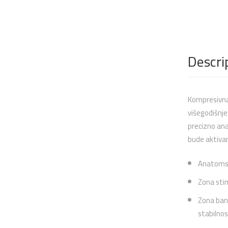
Descri
Kompresivna 
višegodišnje
precizno an
bude aktivan 
Anatomski
Zona stim
Zona band
stabilnos