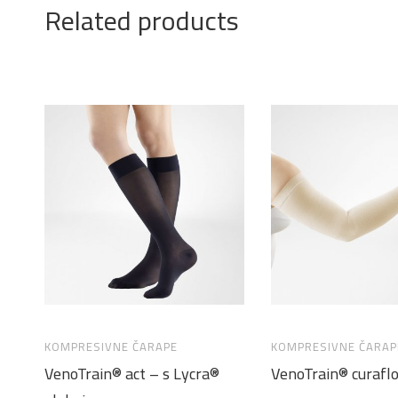
Related products
KOMPRESIVNE ČARAPE
KOMPRESIVNE ČARAP
VenoTrain® act – s Lycra®
VenoTrain® curafl