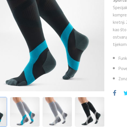
Sports
Specija
kompres
kretnji.
kao što
ostvaruj
tijekom
Funk
Pove
Zona