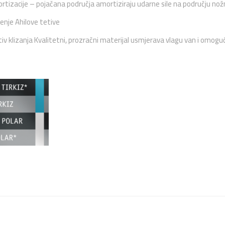
tizacije – pojačana područja amortiziraju udarne sile na području nožnih
nje Ahilove tetive
iv klizanja Kvalitetni, prozračni materijal usmjerava vlagu van i omo