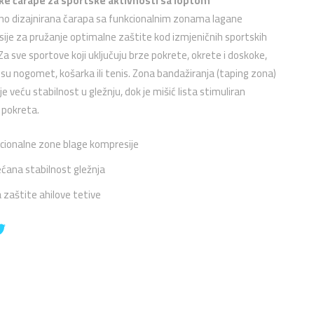
ke čarape za sportske aktivnosti sa loptom
lno dizajnirana čarapa sa funkcionalnim zonama lagane
ije za pružanje optimalne zaštite kod izmjeničnih sportskih
 Za sve sportove koji uključuju brze pokrete, okrete i doskoke,
 su nogomet, košarka ili tenis. Zona bandažiranja (taping zona)
e veću stabilnost u gležnju, dok je mišić lista stimuliran
 pokreta.
cionalne zone blage kompresije
ćana stabilnost gležnja
 zaštite ahilove tetive