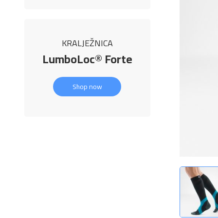
KRALJEŽNICA
LumboLoc® Forte
Shop now