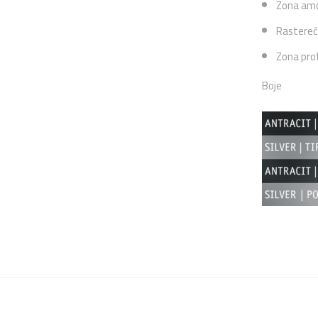
Zona amor
Rastereće
Zona prot
Boje