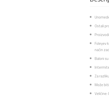
Unomedica
Ostali pr
Proizvodi
Foleyev k
način za
Baloni su 
Intermite
Za razlik
Može biti
Veličine: 