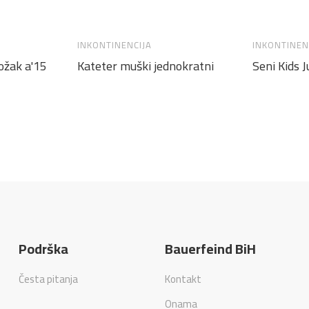
INKONTINENCIJA
INKONTINEN
ožak a'15
Kateter muški jednokratni
Seni Kids J
Podrška
Bauerfeind BiH
Česta pitanja
Kontakt
Onama