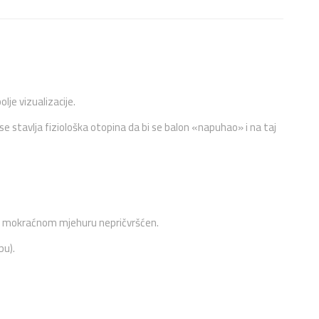
lje vizualizacije.
e stavlja fiziološka otopina da bi se balon «napuhao» i na taj
 u mokraćnom mjehuru nepričvršćen.
bu).