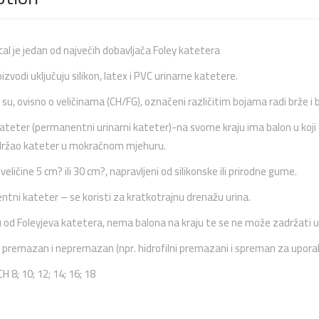
l je jedan od najvećih dobavljača Foley katetera
oizvodi uključuju silikon, latex i PVC urinarne katetere.
 su, ovisno o veličinama (CH/FG), označeni različitim bojama radi brže i bo
ateter (permanentni urinarni kateter)-na svome kraju ima balon u koji s
držao kateter u mokraćnom mjehuru.
veličine 5 cm? ili 30 cm?, napravljeni od silikonske ili prirodne gume.
ntni kateter – se koristi za kratkotrajnu drenažu urina.
u od Foleyjeva katetera, nema balona na kraju te se ne može zadržati
 premazan i nepremazan (npr. hidrofilni premazani i spreman za upora
CH 8; 10; 12; 14; 16; 18