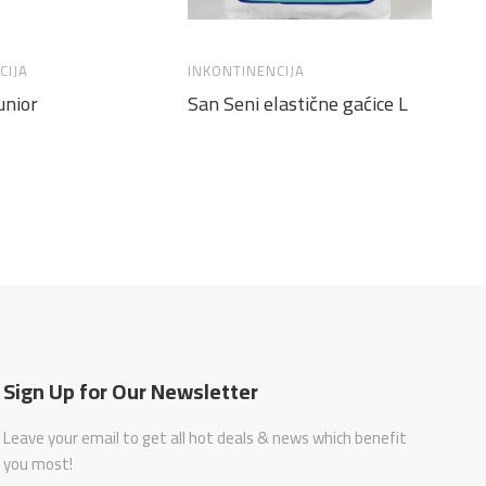
CIJA
INKONTINENCIJA
IN
unior
San Seni elastične gaćice L
SE
su
Sign Up for Our Newsletter
Leave your email to get all hot deals & news which benefit
you most!