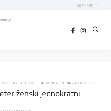
Log In / Sign Up
okacije
INENCIJA
/
KETETERI, JEDNOKRATNI
/
URINARI I KATETERI
eter ženski jednokratni