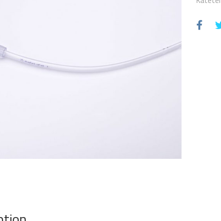
Kateteri
ption