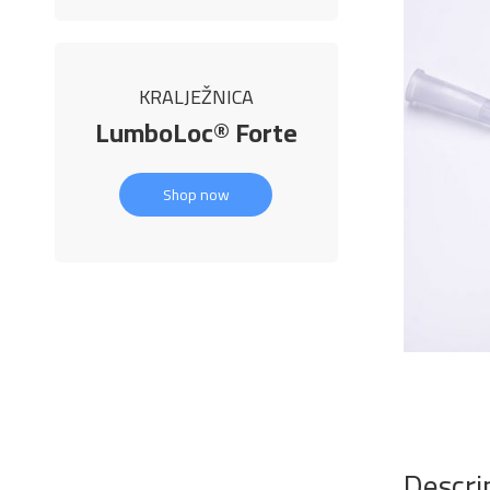
KRALJEŽNICA
LumboLoc® Forte
Shop now
Descri