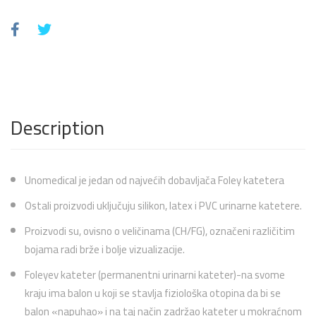
Description
Unomedical je jedan od najvećih dobavljača Foley katetera
Ostali proizvodi uključuju silikon, latex i PVC urinarne katetere.
Proizvodi su, ovisno o veličinama (CH/FG), označeni različitim
bojama radi brže i bolje vizualizacije.
Foleyev kateter (permanentni urinarni kateter)-na svome
kraju ima balon u koji se stavlja fiziološka otopina da bi se
balon «napuhao» i na taj način zadržao kateter u mokraćnom