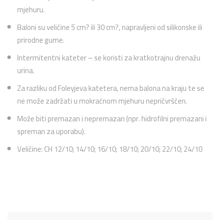
mjehuru.
Baloni su veličine 5 cm? ili 30 cm?, napravljeni od silikonske ili
prirodne gume.
Intermitentni kateter – se koristi za kratkotrajnu drenažu
urina.
Za razliku od Foleyjeva katetera, nema balona na kraju te se
ne može zadržati u mokraćnom mjehuru nepričvršćen.
Može biti premazan i nepremazan (npr. hidrofilni premazani i
spreman za uporabu).
Veličine: CH 12/10; 14/10; 16/10; 18/10; 20/10; 22/10; 24/10