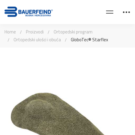
Home
Proizvodi
Ortopedski program
Ortopedski ulošci i obuća
GloboTec® Starflex