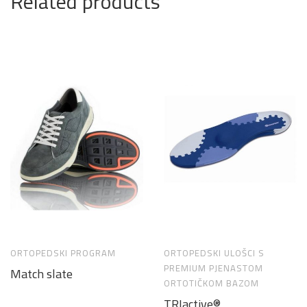
Related products
ORTOPEDSKI PROGRAM
ORTOPEDSKI ULOŠCI S
PREMIUM PJENASTOM
Match slate
ORTOTIČKOM BAZOM
TRIactive®