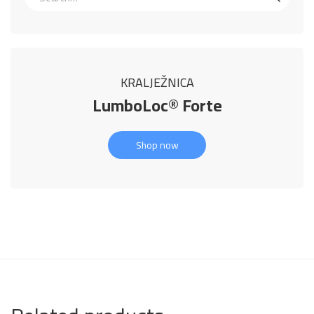
KRALJEŽNICA
LumboLoc® Forte
Shop now