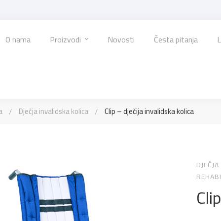
O nama
Proizvodi
Novosti
Česta pitanja
L
a
Dječja invalidska kolica
Clip – dječija invalidska kolica
DJEČJA
REHABI
Cli