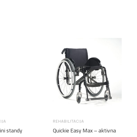
IJA
REHABILITACIJA
RE
ni standy
Quickie Easy Max – aktivna
Sj