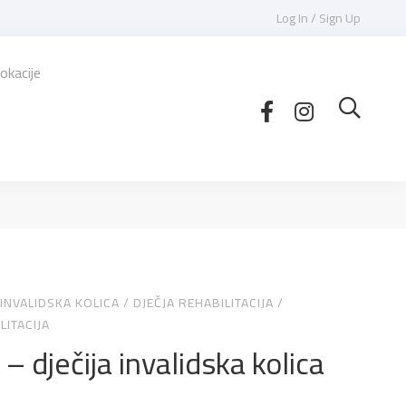
Log In / Sign Up
okacije
 INVALIDSKA KOLICA
/
DJEČJA REHABILITACIJA
/
LITACIJA
p – dječija invalidska kolica