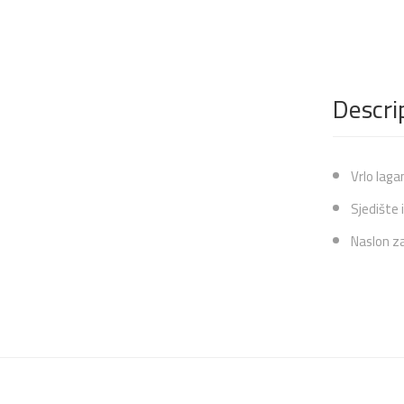
Descri
Vrlo laga
Sjedište 
Naslon za