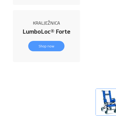
KRALJEŽNICA
LumboLoc® Forte
Shop now