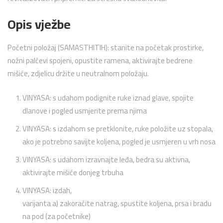
Opis vježbe
Početni položaj (SAMASTHITIH): stanite na početak prostirke,
nožni palčevi spojeni, opustite ramena, aktivirajte bedrene
mišiće, zdjelicu držite u neutralnom položaju.
VINYASA: s udahom podignite ruke iznad glave, spojite
dlanove i pogled usmjerite prema njima
VINYASA: s izdahom se pretklonite, ruke položite uz stopala,
ako je potrebno savijte koljena, pogled je usmjeren u vrh nosa
VINYASA: s udahom izravnajte leđa, bedra su aktivna,
aktivirajte mišiće donjeg trbuha
VINYASA: izdah,
varijanta a) zakoračite natrag, spustite koljena, prsa i bradu
na pod (za početnike)