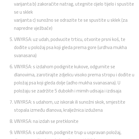
varijanta b) zakoračite natrag, utegnite cijelo tijelo i spustite
se u sklek
varijanta c) sunožno se odrazite te se spustite u sklek (za
napredne vježbače)
VINYASA: uz udah, podvucite trticu, otvorite prsni koš, te
dođite u položaj psa koji gleda prema gore (urdhva mukha
svanasana)
VINYASA: s izdahom podignite kukove, odgurnite se
dlanovima, zarotirajte zdjelicu visoko prema stropu i dođite u
položaj psa koji gleda dolje (adho mukha svanasana). U
položaju se zadržite 5 dubokih i mirnih udisaja i izdisaja
VINYASA: s udahom, uz iskorak ili sunožni skok, smjestite
stopala između dlanova, kralježnica izdužena
VINYASA: na izdah se pretklonite
VINYASA: s udahom, podignite trup u uspravan položaj,