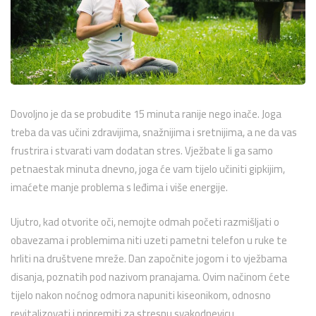
Dovoljno je da se probudite 15 minuta ranije nego inače. Joga
treba da vas učini zdravijima, snažnijima i sretnijima, a ne da vas
frustrira i stvarati vam dodatan stres. Vježbate li ga samo
petnaestak minuta dnevno, joga će vam tijelo učiniti gipkijim,
imaćete manje problema s leđima i više energije.
Ujutro, kad otvorite oči, nemojte odmah početi razmišljati o
obavezama i problemima niti uzeti pametni telefon u ruke te
hrliti na društvene mreže. Dan započnite jogom i to vježbama
disanja, poznatih pod nazivom pranajama. Ovim načinom ćete
tijelo nakon noćnog odmora napuniti kiseonikom, odnosno
revitalizovati i pripremiti za stresnu svakodnevicu.