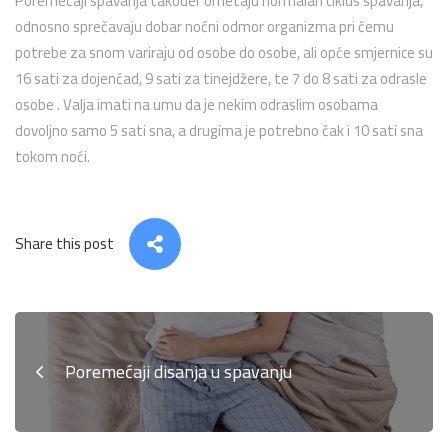
Poremećaji spavanja također ometaju normalan ciklus spavanja,
odnosno sprečavaju dobar noćni odmor organizma pri čemu
potrebe za snom variraju od osobe do osobe, ali opće smjernice su
16 sati za dojenčad, 9 sati za tinejdžere, te 7 do 8 sati za odrasle
osobe . Valja imati na umu da je nekim odraslim osobama
dovoljno samo 5 sati sna, a drugima je potrebno čak i 10 sati sna
tokom noći.
Share this post
Poremećaji disanja u spavanju