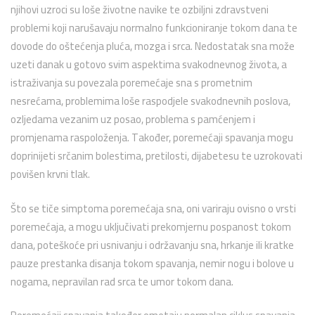
njihovi uzroci su loše životne navike te ozbiljni zdravstveni
problemi koji narušavaju normalno funkcioniranje tokom dana te
dovode do oštećenja pluća, mozga i srca. Nedostatak sna može
uzeti danak u gotovo svim aspektima svakodnevnog života, a
istraživanja su povezala poremećaje sna s prometnim
nesrećama, problemima loše raspodjele svakodnevnih poslova,
ozljedama vezanim uz posao, problema s pamćenjem i
promjenama raspoloženja. Također, poremećaji spavanja mogu
doprinijeti srčanim bolestima, pretilosti, dijabetesu te uzrokovati
povišen krvni tlak.
Što se tiče simptoma poremećaja sna, oni variraju ovisno o vrsti
poremećaja, a mogu uključivati prekomjernu pospanost tokom
dana, poteškoće pri usnivanju i održavanju sna, hrkanje ili kratke
pauze prestanka disanja tokom spavanja, nemir nogu i bolove u
nogama, nepravilan rad srca te umor tokom dana.