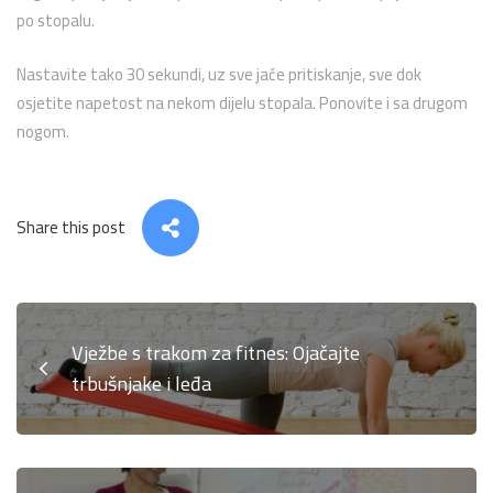
po stopalu.
Nastavite tako 30 sekundi, uz sve jače pritiskanje, sve dok
osjetite napetost na nekom dijelu stopala. Ponovite i sa drugom
nogom.
Share this post
Vježbe s trakom za fitnes: Ojačajte
trbušnjake i leđa