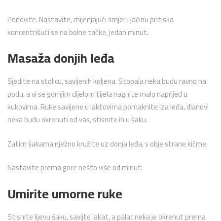
Ponovite. Nastavite, mijenjajući smjer i jačinu pritiska
koncentrišući se na bolne tačke, jedan minut.
Masaža donjih leđa
Sjedite na stolicu, savijenih koljena. Stopala neka budu ravno na
podu, a vi se gornjim dijelom tijela nagnite malo naprijed u
kukovima. Ruke savijene u laktovima pomaknite iza leđa, dlanovi
neka budu okrenuti od vas, stisnite ih u šaku.
Zatim šakama nježno kružite uz donja leđa, s obje strane kičme.
Nastavite prema gore nešto više od minut.
Umirite umorne ruke
Stisnite lijevu šaku, savijte lakat, a palac neka je okrenut prema