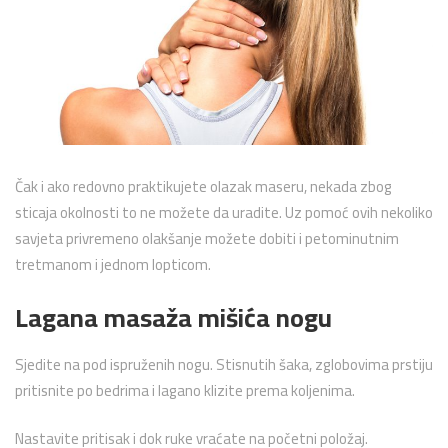
Čak i ako redovno praktikujete olazak maseru, nekada zbog
sticaja okolnosti to ne možete da uradite. Uz pomoć ovih nekoliko
savjeta privremeno olakšanje možete dobiti i petominutnim
tretmanom i jednom lopticom.
Lagana masaža mišića nogu
Sjedite na pod ispruženih nogu. Stisnutih šaka, zglobovima prstiju
pritisnite po bedrima i lagano klizite prema koljenima.
Nastavite pritisak i dok ruke vraćate na početni položaj.