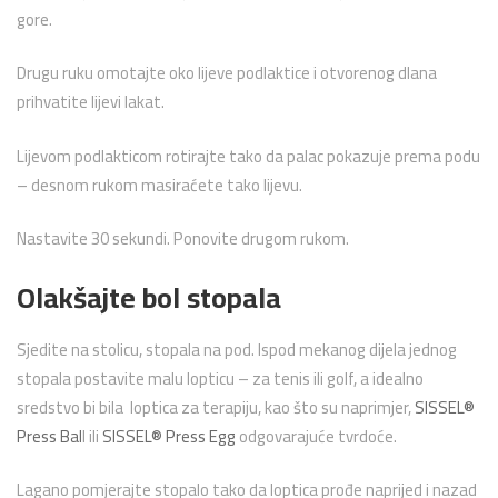
gore.
Drugu ruku omotajte oko lijeve podlaktice i otvorenog dlana
prihvatite lijevi lakat.
Lijevom podlakticom rotirajte tako da palac pokazuje prema podu
– desnom rukom masiraćete tako lijevu.
Nastavite 30 sekundi. Ponovite drugom rukom.
Olakšajte bol stopala
Sjedite na stolicu, stopala na pod. Ispod mekanog dijela jednog
stopala postavite malu lopticu – za tenis ili golf, a idealno
sredstvo bi bila loptica za terapiju, kao što su naprimjer,
SISSEL®
Press Bal
l ili
SISSEL® Press Egg
odgovarajuće tvrdoće.
Lagano pomjerajte stopalo tako da loptica prođe naprijed i nazad