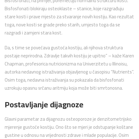
Bisfosfonati, na primjer, poremećuju normalnu strukturu kosti.
Bisfosfonati blokiraju osteoklaste – stanice, koje razgrađuju
stare kosti i prave mjesto za stvaranje novih kostiju. Kao rezultat
toga, nove kosti se grade preko starih, umjesto toga da se
razgradi i zamjeni stara kost.
Da, s time se povećava gustoća kostiju, ali njihova struktura
postaje neprirodna. Zdravlje takvih kostiju je upitno” – kaže Karen
Chapman, profesorica nutricionizma na Univerzitetu u Illinoisu,
autorka nedavnog istraživanja objavljenog u časopisu “Nutrients”.
Osim toga, nedavna istraživanja su pokazala da bisfosfonati
uzrokuju opasnu srčanu aritmiju koja može biti smrtonosna.
Postavljanje dijagnoze
Glavni parametar za dijagnozu osteoporoze je denzitometrijsko
mjerenje gustoće kostiju. Ono što se mjeri je odstupanje koštane
gustine u odnosu na vrijednosti zdrave i mlade populacije. Osim