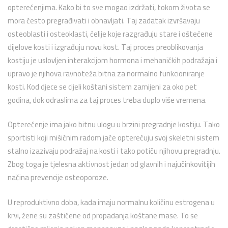
opterećenjima. Kako bi to sve mogao izdržati, tokom života se
mora često pregrađivati i obnavljati. Taj zadatak izvršavaju
osteoblasti i osteoklasti, ćelije koje razgrađuju stare i oštećene
dijelove kosti i izgrađuju novu kost. Taj proces preoblikovanja
kostiju je uslovljen interakcijom hormona i mehaničkih podražaja i
upravo je njihova ravnoteža bitna za normalno funkcioniranje
kosti. Kod djece se cijeli koštani sistem zamijeni za oko pet
godina, dok odraslima za taj proces treba duplo više vremena.
Opterećenje ima jako bitnu ulogu u brzini pregradnje kostiju. Tako
sportisti koji mišičnim radom jače opterećuju svoj skeletni sistem
stalno izazivaju podražaj na kosti i tako potiču njihovu pregradnju.
Zbog toga je tjelesna aktivnost jedan od glavnih i najučinkovitijih
načina prevencije osteoporoze.
U reproduktivno doba, kada imaju normalnu količinu estrogena u
krvi, žene su zaštićene od propadanja koštane mase. To se