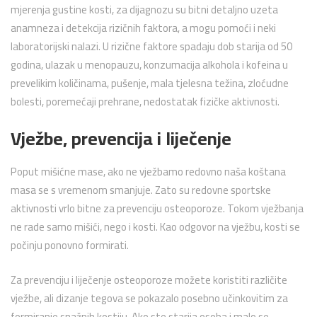
mjerenja gustine kosti, za dijagnozu su bitni detaljno uzeta
anamneza i detekcija rizičnih faktora, a mogu pomoći i neki
laboratorijski nalazi. U rizične faktore spadaju dob starija od 50
godina, ulazak u menopauzu, konzumacija alkohola i kofeina u
prevelikim količinama, pušenje, mala tjelesna težina, zloćudne
bolesti, poremećaji prehrane, nedostatak fizičke aktivnosti.
Vježbe, prevencija i liječenje
Poput mišićne mase, ako ne vježbamo redovno naša koštana
masa se s vremenom smanjuje. Zato su redovne sportske
aktivnosti vrlo bitne za prevenciju osteoporoze. Tokom vježbanja
ne rade samo mišići, nego i kosti. Kao odgovor na vježbu, kosti se
počinju ponovno formirati.
Za prevenciju i liječenje osteoporoze možete koristiti različite
vježbe, ali dizanje tegova se pokazalo posebno učinkovitim za
formiranje snažnih kostiju. Ako ste starija osoba i malo se