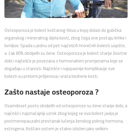
Osteoporoza je bolest koštanog tkiva u kojoj dolazi do gubitka
organskog i mineralnog dijela kosti, zbog čega one postaju krhke i
lomljive. Spada u jednu od pet najčešćih hroničnih bolesti uopšte,
a čak 80% oboljelih su žene. Osteoporoza je bolest starije životne
dobi i najčešće je povezana s hormonalnim promjenama koje se
događaju u starosti. Najčešće i najopasnije komplikacije ove
bolesti su prelomi pršljenova i vrata bedrene kosti.
Zašto nastaje osteoporoza ?
Osamdeset posto oboljelih od osteoporoze su žene starije dobi, a
najčešći i najznačajniji uzrok zbog kojeg se ova bolest javlja je
postmenopauzalni prestanak lučenja ženskog polnog hormona,
estrogena. Koštani sistem je stalno izložen jako velikim