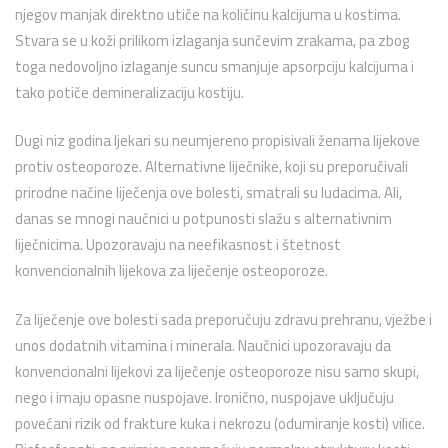
njegov manjak direktno utiče na količinu kalcijuma u kostima.
Stvara se u koži prilikom izlaganja sunčevim zrakama, pa zbog
toga nedovoljno izlaganje suncu smanjuje apsorpciju kalcijuma i
tako potiče demineralizaciju kostiju.
Dugi niz godina ljekari su neumjereno propisivali ženama lijekove
protiv osteoporoze. Alternativne liječnike, koji su preporučivali
prirodne načine liječenja ove bolesti, smatrali su ludacima. Ali,
danas se mnogi naučnici u potpunosti slažu s alternativnim
liječnicima. Upozoravaju na neefikasnost i štetnost
konvencionalnih lijekova za liječenje osteoporoze.
Za liječenje ove bolesti sada preporučuju zdravu prehranu, vježbe i
unos dodatnih vitamina i minerala. Naučnici upozoravaju da
konvencionalni lijekovi za liječenje osteoporoze nisu samo skupi,
nego i imaju opasne nuspojave. Ironično, nuspojave uključuju
povećani rizik od frakture kuka i nekrozu (odumiranje kosti) vilice.