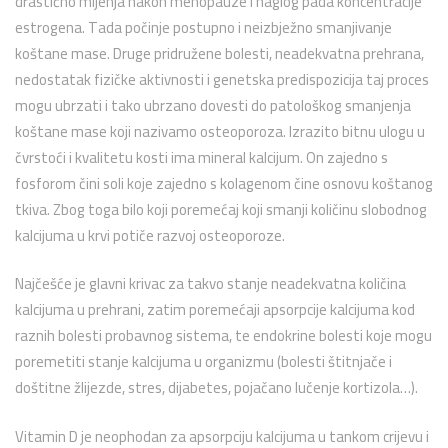
drastično mijenja nakon menopauze i naglog pada koncentracije
estrogena. Tada počinje postupno i neizbježno smanjivanje
koštane mase. Druge pridružene bolesti, neadekvatna prehrana,
nedostatak fizičke aktivnosti i genetska predispozicija taj proces
mogu ubrzati i tako ubrzano dovesti do patološkog smanjenja
koštane mase koji nazivamo osteoporoza. Izrazito bitnu ulogu u
čvrstoći i kvalitetu kosti ima mineral kalcijum. On zajedno s
fosforom čini soli koje zajedno s kolagenom čine osnovu koštanog
tkiva. Zbog toga bilo koji poremećaj koji smanji količinu slobodnog
kalcijuma u krvi potiče razvoj osteoporoze.
Najčešće je glavni krivac za takvo stanje neadekvatna količina
kalcijuma u prehrani, zatim poremećaji apsorpcije kalcijuma kod
raznih bolesti probavnog sistema, te endokrine bolesti koje mogu
poremetiti stanje kalcijuma u organizmu (bolesti štitnjače i
doštitne žlijezde, stres, dijabetes, pojačano lučenje kortizola…).
Vitamin D je neophodan za apsorpciju kalcijuma u tankom crijevu i