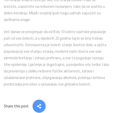
krećete, započnite sa redovnim hodanjem, tako da se vratite u
dobru kondiciju. Mlađi i snažniji ljudi mogu odmah započeti sa
vježbama snage.
Već danas se procjenjuje da od 8 do 10 odsto svjetske populacije
pati od ove bolesti, a u sljedećih 20 godina taj bi se broj trebao
udvostručiti. Osteoporoza je bolest starije životne dobi, a opšta
populacija je sve starija i starija, moderni način života sve više
eliminiše kretanje i zdravu prehranu, a sve to pogoduje razvoju
tihe epidemije. Liječenje je dugotrajno, a posljedice vrlo teške tako
da prevencija u obliku redovne fizičke aktivnosti, zdrave i
izbalansirane prehrane, izbjegavanja alkohola, pušenja i kofeina
predstavlja prvi izbor u rješavanju ove globalne bolesti.
Share this post