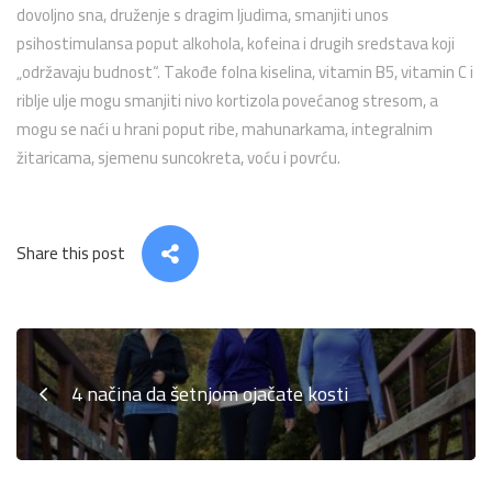
dovoljno sna, druženje s dragim ljudima, smanjiti unos
psihostimulansa poput alkohola, kofeina i drugih sredstava koji
„održavaju budnost“. Takođe folna kiselina, vitamin B5, vitamin C i
riblje ulje mogu smanjiti nivo kortizola povećanog stresom, a
mogu se naći u hrani poput ribe, mahunarkama, integralnim
žitaricama, sjemenu suncokreta, voću i povrću.
Share this post
4 načina da šetnjom ojačate kosti