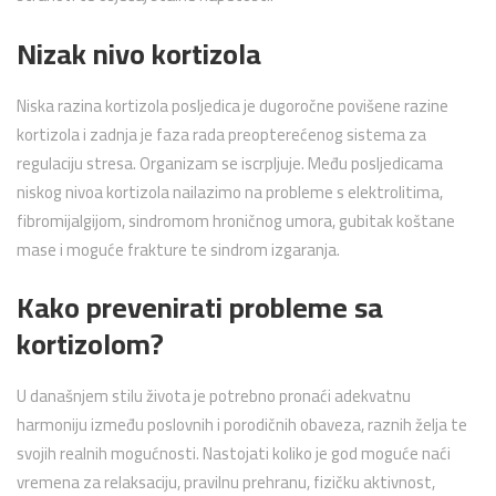
Nizak nivo kortizola
Niska razina kortizola posljedica je dugoročne povišene razine
kortizola i zadnja je faza rada preopterećenog sistema za
regulaciju stresa. Organizam se iscrpljuje. Među posljedicama
niskog nivoa kortizola nailazimo na probleme s elektrolitima,
fibromijalgijom, sindromom hroničnog umora, gubitak koštane
mase i moguće frakture te sindrom izgaranja.
Kako prevenirati probleme sa
kortizolom?
U današnjem stilu života je potrebno pronaći adekvatnu
harmoniju između poslovnih i porodičnih obaveza, raznih želja te
svojih realnih mogućnosti. Nastojati koliko je god moguće naći
vremena za relaksaciju, pravilnu prehranu, fizičku aktivnost,