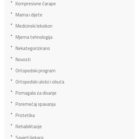
Kompresivne čarape
Mama i dijete
Medicinski leksikon
Mjerna tehnologija
Nekategorizirano
Novosti
Ortopedski program
Ortopedski ulošci i obuća
Pomagala za disanje
Poremećaj spavanja
Protetika
Rehabilitacije
Savjeti ljekara