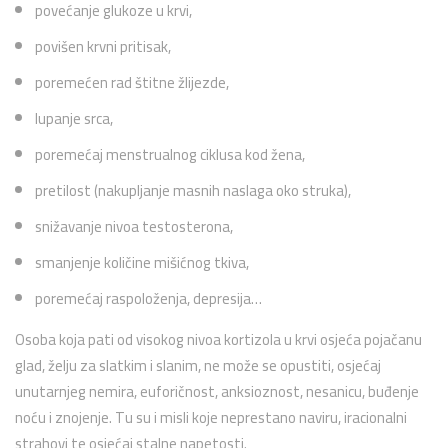
povećanje glukoze u krvi,
povišen krvni pritisak,
poremećen rad štitne žlijezde,
lupanje srca,
poremećaj menstrualnog ciklusa kod žena,
pretilost (nakupljanje masnih naslaga oko struka),
snižavanje nivoa testosterona,
smanjenje količine mišićnog tkiva,
poremećaj raspoloženja, depresija…
Osoba koja pati od visokog nivoa kortizola u krvi osjeća pojačanu
glad, želju za slatkim i slanim, ne može se opustiti, osjećaj
unutarnjeg nemira, euforičnost, anksioznost, nesanicu, buđenje
noću i znojenje. Tu su i misli koje neprestano naviru, iracionalni
strahovi te osjećaj stalne napetosti.