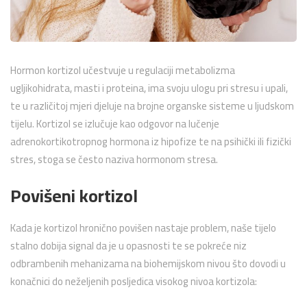
Hormon kortizol učestvuje u regulaciji metabolizma
ugljikohidrata, masti i proteina, ima svoju ulogu pri stresu i upali,
te u različitoj mjeri djeluje na brojne organske sisteme u ljudskom
tijelu. Kortizol se izlučuje kao odgovor na lučenje
adrenokortikotropnog hormona iz hipofize te na psihički ili fizički
stres, stoga se često naziva hormonom stresa.
Povišeni kortizol
Kada je kortizol hronično povišen nastaje problem, naše tijelo
stalno dobija signal da je u opasnosti te se pokreće niz
odbrambenih mehanizama na biohemijskom nivou što dovodi u
konačnici do neželjenih posljedica visokog nivoa kortizola: