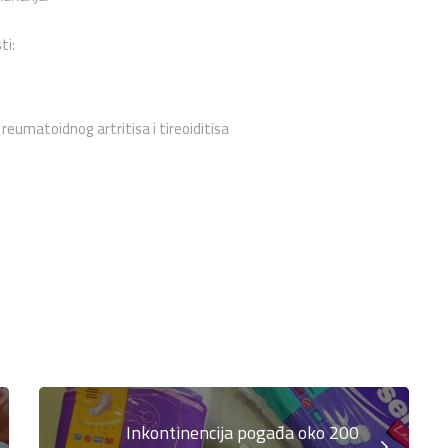
ti:
reumatoidnog artritisa i tireoiditisa
Inkontinencija pogađa oko 200