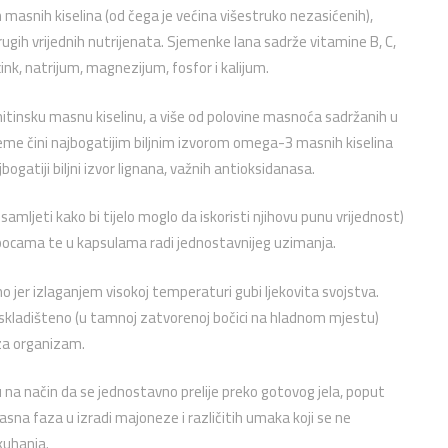
nih masnih kiselina (od čega je većina višestruko nezasićenih),
drugih vrijednih nutrijenata. Sjemenke lana sadrže vitamine B, C,
 cink, natrijum, magnezijum, fosfor i kalijum.
mitinsku masnu kiselinu, a više od polovine masnoća sadržanih u
 sjeme čini najbogatijim biljnim izvorom omega-3 masnih kiselina
ogatiji biljni izvor lignana, važnih antioksidanasa.
mljeti kako bi tijelo moglo da iskoristi njihovu punu vrijednost)
 u bocama te u kapsulama radi jednostavnijeg uzimanja.
o jer izlaganjem visokoj temperaturi gubi ljekovita svojstva.
o skladišteno (u tamnoj zatvorenoj bočici na hladnom mjestu)
 za organizam.
 na način da se jednostavno prelije preko gotovog jela, poput
sna faza u izradi majoneze i različitih umaka koji se ne
kuhanja.