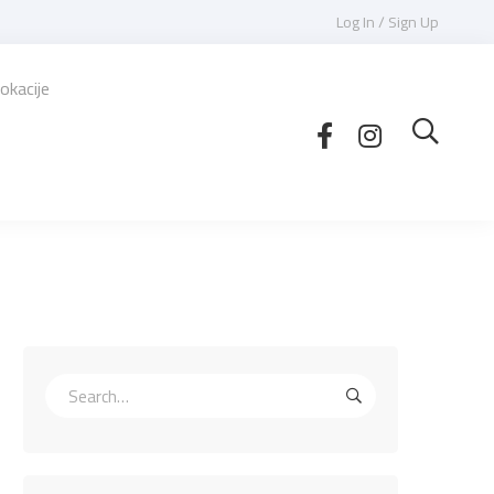
Log In / Sign Up
okacije