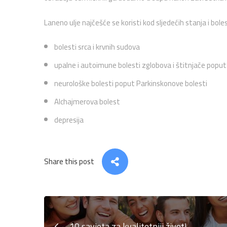
Laneno ulje najčešće se koristi kod sljedećih stanja i boles
bolesti srca i krvnih sudova
upalne i autoimune bolesti zglobova i štitnjače poput 
neurološke bolesti poput Parkinskonove bolesti
Alchajmerova bolest
depresija
Share this post
10 savjeta za kvalitetniji život!