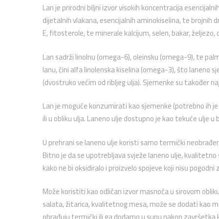
Lan je prirodni biljni izvor visokih koncentracija esencijal
dijetalnih vlakana, esencijalnih aminokiselina, te brojnih 
E, fitosterole, te minerale kalcijum, selen, bakar, željezo,
Lan sadrži linolnu (omega-6), oleinsku (omega-9), te pal
lanu, čini alfa linolenska kiselina (omega-3), što laneno
(dvostruko većim od ribljeg ulja). Sjemenke su također najb
Lan je moguće konzumirati kao sjemenke (potrebno ih je sa
ili u obliku ulja. Laneno ulje dostupno je kao tekuće ulje
U prehrani se laneno ulje koristi samo termički neobrađen
Bitno je da se upotrebljava svježe laneno ulje, kvalitetn
kako ne bi oksidiralo i proizvelo spojeve koji nisu pogodni
Može koristiti kao odličan izvor masnoća u sirovom obliku
salata, žitarica, kvalitetnog mesa, može se dodati kao ma
obrađuju termički ili ga dodamo u supu nakon završetka 