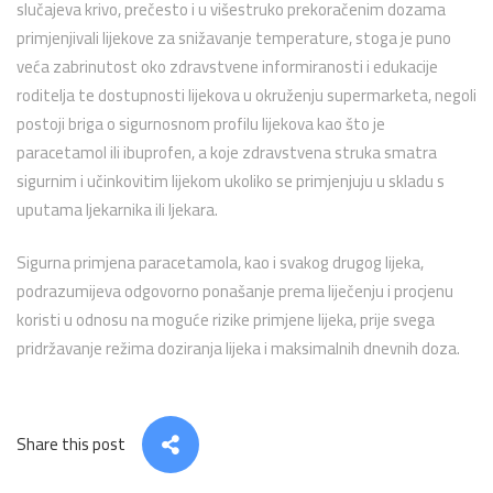
slučajeva krivo, prečesto i u višestruko prekoračenim dozama
primjenjivali lijekove za snižavanje temperature, stoga je puno
veća zabrinutost oko zdravstvene informiranosti i edukacije
roditelja te dostupnosti lijekova u okruženju supermarketa, negoli
postoji briga o sigurnosnom profilu lijekova kao što je
paracetamol ili ibuprofen, a koje zdravstvena struka smatra
sigurnim i učinkovitim lijekom ukoliko se primjenjuju u skladu s
uputama ljekarnika ili ljekara.
Sigurna primjena paracetamola, kao i svakog drugog lijeka,
podrazumijeva odgovorno ponašanje prema liječenju i procjenu
koristi u odnosu na moguće rizike primjene lijeka, prije svega
pridržavanje režima doziranja lijeka i maksimalnih dnevnih doza.
Share this post