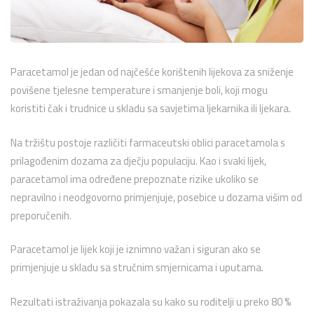
Paracetamol je jedan od najčešće korištenih lijekova za sniženje
povišene tjelesne temperature i smanjenje boli, koji mogu
koristiti čak i trudnice u skladu sa savjetima ljekarnika ili ljekara.
Na tržištu postoje različiti farmaceutski oblici paracetamola s
prilagođenim dozama za dječju populaciju. Kao i svaki lijek,
paracetamol ima određene prepoznate rizike ukoliko se
nepravilno i neodgovorno primjenjuje, posebice u dozama višim od
preporučenih.
Paracetamol je lijek koji je iznimno važan i siguran ako se
primjenjuje u skladu sa stručnim smjernicama i uputama.
Rezultati istraživanja pokazala su kako su roditelji u preko 80 %