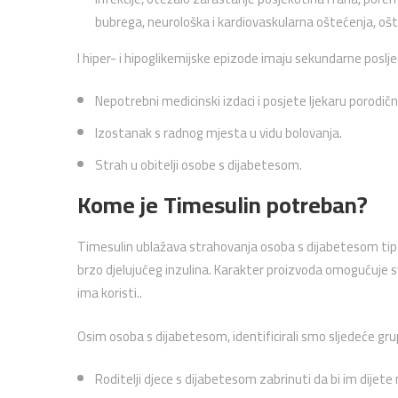
bubrega, neurološka i kardiovaskularna oštećenja, ošt
I hiper- i hipoglikemijske epizode imaju sekundarne poslje
Nepotrebni medicinski izdaci i posjete ljekaru porodičn
Izostanak s radnog mjesta u vidu bolovanja.
Strah u obitelji osobe s dijabetesom.
Kome je Timesulin potreban?
Timesulin ublažava strahovanja osoba s dijabetesom tipa 1
brzo djelujućeg inzulina. Karakter proizvoda omogućuje 
ima koristi..
Osim osoba s dijabetesom, identificirali smo sljedeće gru
Roditelji djece s dijabetesom zabrinuti da bi im dijet