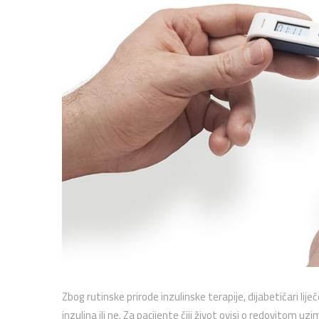
Zbog rutinske prirode inzulinske terapije, dijabetičari lij
inzulina ili ne. Za pacijente čiji život ovisi o redovitom uz