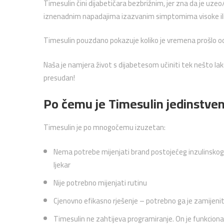
Timesulin čini dijabetičara bezbrižnim, jer zna da je uzeo
iznenadnim napadajima izazvanim simptomima visoke ili ni
Timesulin pouzdano pokazuje koliko je vremena prošlo od p
Naša je namjera život s dijabetesom učiniti tek nešto lakš
presudan!
Po čemu je Timesulin jedinstve
Timesulin je po mnogočemu izuzetan:
Nema potrebe mijenjati brand postojećeg inzulinskog pe
ljekar
Nije potrebno mijenjati rutinu
Cjenovno efikasno rješenje – potrebno ga je zamijeni
Timesulin ne zahtijeva programiranje. On je funkciona