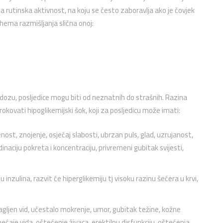
a rutinska aktivnost, na koju se često zaboravlja ako je čovjek
hema razmišljanja slična onoj:
ozu, posljedice mogu biti od neznatnih do strašnih. Razina
rokovati hipoglikemijski šok, koji za posljedicu može imati:
ost, znojenje, osjećaj slabosti, ubrzan puls, glad, uzrujanost,
naciju pokreta i koncentraciju, privremeni gubitak svijesti,
nzulina, razvit će hiperglikemiju tj visoku razinu šećera u krvi,
gljen vid, učestalo mokrenje, umor, gubitak težine, kožne
ećaje vida, oštećenje živaca, erektilnu disfunkciju, oštećenja