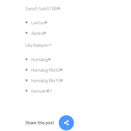
Sanofi SoloSTAR®
Lantus®
Apidra®
Lilly Kwikpen™
Humalog®
Humalog Mix50®
Humalog Mix75®
Humulin®7
Share this post