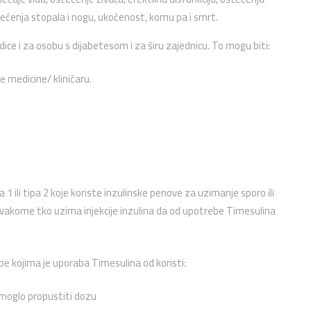
ećenja stopala i nogu, ukočenost, komu pa i smrt.
dice i za osobu s dijabetesom i za širu zajednicu. To mogu biti:
e medicine/ kliničaru.
 ili tipa 2 koje koriste inzulinske penove za uzimanje sporo ili
svakome tko uzima injekcije inzulina da od upotrebe Timesulina
pe kojima je uporaba Timesulina od koristi:
e moglo propustiti dozu