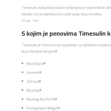
Timesulin nudi jednostavno rješenje bez nepotrebnih dek
otkako ste posljednji puta uzeli svoju dozu inzulina.
I to je – to.
S kojim je penovima Timesulin 
Timesulin je trenutno kompatibilan sa sljedećim inzulin
Novo Nordisk Flexpen®
NovoRapid®
Levemir®
Victoza®
Novolog®
Novolog Mix70/30®
Protaphane HM(ge)®