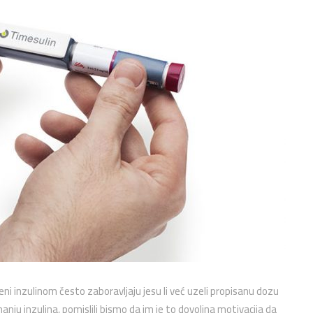
ečeni inzulinom često zaboravljaju jesu li već uzeli propisanu dozu
imanju inzulina, pomislili bismo da im je to dovoljna motivacija da