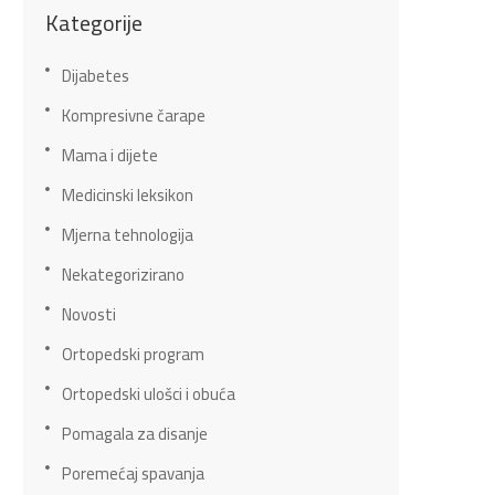
Kategorije
Dijabetes
Kompresivne čarape
Mama i dijete
Medicinski leksikon
Mjerna tehnologija
Nekategorizirano
Novosti
Ortopedski program
Ortopedski ulošci i obuća
Pomagala za disanje
Poremećaj spavanja