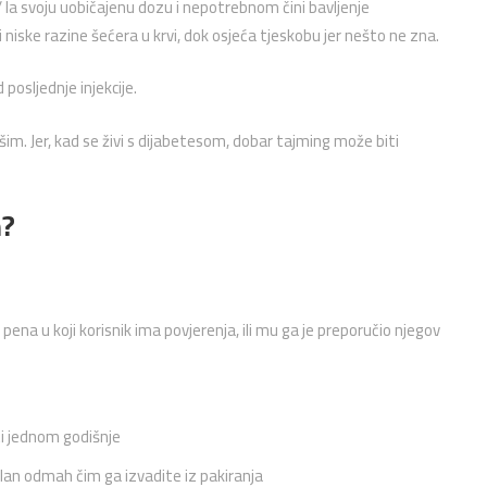
/ la svoju uobičajenu dozu i nepotrebnom čini bavljenje
ske razine šećera u krvi, dok osjeća tjeskobu jer nešto ne zna.
osljednje injekcije.
im. Jer, kad se živi s dijabetesom, dobar tajming može biti
n?
na u koji korisnik ima povjerenja, ili mu ga je preporučio njegov
ti jednom godišnje
lan odmah čim ga izvadite iz pakiranja