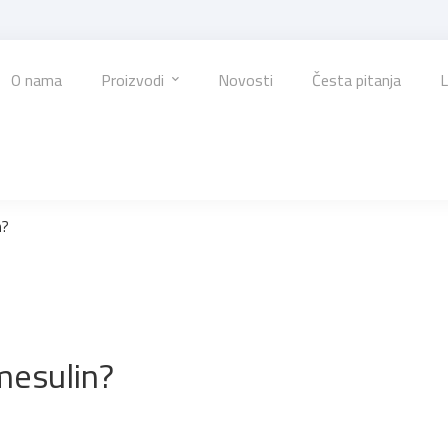
O nama
Proizvodi
Novosti
Česta pitanja
L
n?
mesulin?