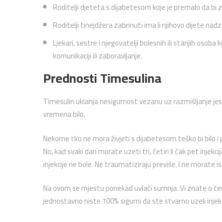
Roditelji djeteta s dijabetesom koje je premalo da bi zn
Roditelji tinejdžera zabrinuti ima li njihovo dijete na
Ljekari, sestre i njegovatelji bolesnih ili starijih oso
komunikaciji ili zaboravljanje.
Prednosti Timesulina
Timesulin uklanja nesigurnost vezanu uz razmišljanje jeste l
vremena bilo.
Nekome tko ne mora živjeti s dijabetesom teško bi bilo i 
No, kad svaki dan morate uzeti tri, četiri li čak pet inje
injekcije ne bole. Ne traumatiziraju previše. I ne morate is
Na ovom se mjestu ponekad uvlači sumnja. Vi znate o č
jednostavno niste 100% sigurni da ste stvarno uzeli injekc