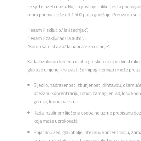
se sjete uzeti dozu. No, to postaje toliko često ponavljan
mora ponoviti više od 1.500 puta godišnje. Preuzima se s
“Jesam li isključio/ la štednjak”,
“Jesam li zaključao/ la auto”, ili
“Kamo sam stavio/ la naočale za čitanje”.
Kada inzulinom liječena osoba greškom uzme dvostruku d
glukoze u njenoj krvi pasti će (hipoglikemija) i može prouz
Bljedilo, nadraženost, zbunjenost, drhtavicu, ošamućen
otežanu koncentraciju, umor, zamagljen vid, lošu koordi
grčeve, komu pa i smrt.
Kada inzulinom liječena osoba ne uzme propisanu dozu i
koja može uzrokovati:
Pojačanu žeđ, glavobolje, otežanu koncentraciju, zama
infekcije, otežalo zarastanje posjekotina i rana, porem