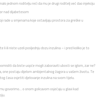
alo jednom roditelju reći da mu je drugi roditelj već dao injekciju
dzor nad dijabetesom
ba koji rade u smjenama koje ostavljaju prostora za greške u
i ili niste uzeli posljednju dozu inzulina – i pred koliko je to
pomisliti da biste uopće mogli zaboraviti ubosti se iglom, zar ne?
kcija, one postaju dijelom ambijentalnog žagora u vašem životu. Te
tog časa osjetiti djelovanje inzulina na svom tijelu.
emu govorimo… o onom golicavom osjećaju u glavi kad
iju.