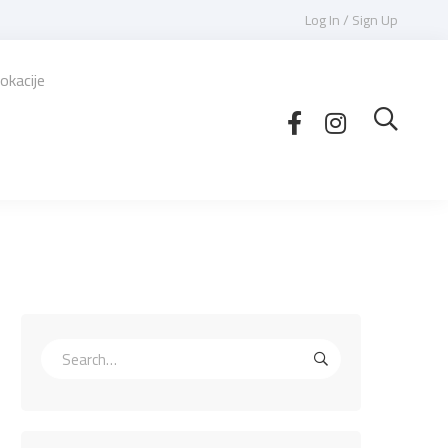
Log In / Sign Up
okacije