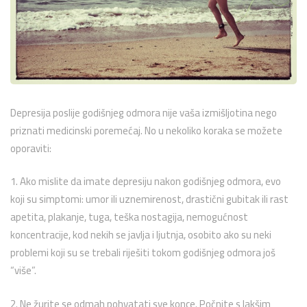
Depresija poslije godišnjeg odmora nije vaša izmišljotina nego
priznati medicinski poremećaj. No u nekoliko koraka se možete
oporaviti:
1. Ako mislite da imate depresiju nakon godišnjeg odmora, evo
koji su simptomi: umor ili uznemirenost, drastični gubitak ili rast
apetita, plakanje, tuga, teška nostagija, nemogućnost
koncentracije, kod nekih se javlja i ljutnja, osobito ako su neki
problemi koji su se trebali riješiti tokom godišnjeg odmora još
“više”.
2. Ne žurite se odmah pohvatati sve konce. Počnite s lakšim