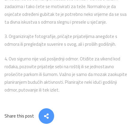
zadacima i tako ćete se motivirati za teže. Normalno je da
osjećate određeni gubitak te je potrebno neko vrijeme da se sva
ta divna iskustva s odmora slegnu i presele u sjećanje.
3. Organizirajte fotografije, pričajte prijateljima anegdote s
odmora ili pregledajte suvenire s ovog, ali i prošlih godišnjih.
4. Ovo sigurno nije vaš posljednji odmor. Otiđite za vikend kod
rođaka, pozovite prijatelje sebi na roštilj ili se jednostavno
prošećite parkom ili šumom. Važno je samo da mozak zaokupite
planiranjem budućih aktivnosti. Planirajte neki idući godišnji
odmor, putovanje ili tek izlet.
Share this post