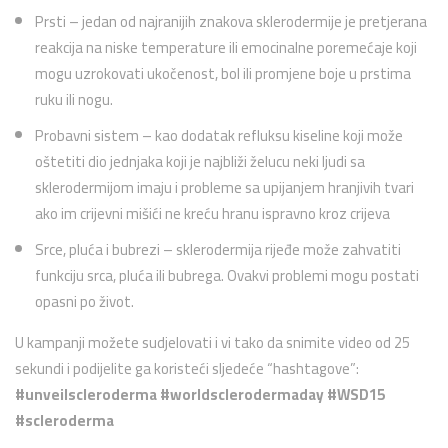
Prsti – jedan od najranijih znakova sklerodermije je pretjerana
reakcija na niske temperature ili emocinalne poremećaje koji
mogu uzrokovati ukočenost, bol ili promjene boje u prstima
ruku ili nogu.
Probavni sistem – kao dodatak refluksu kiseline koji može
oštetiti dio jednjaka koji je najbliži želucu neki ljudi sa
sklerodermijom imaju i probleme sa upijanjem hranjivih tvari
ako im crijevni mišići ne kreću hranu ispravno kroz crijeva
Srce, pluća i bubrezi – sklerodermija rijeđe može zahvatiti
funkciju srca, pluća ili bubrega. Ovakvi problemi mogu postati
opasni po život.
U kampanji možete sudjelovati i vi tako da snimite video od 25
sekundi i podijelite ga koristeći sljedeće “hashtagove”:
#unveilscleroderma #worldsclerodermaday #WSD15
#scleroderma