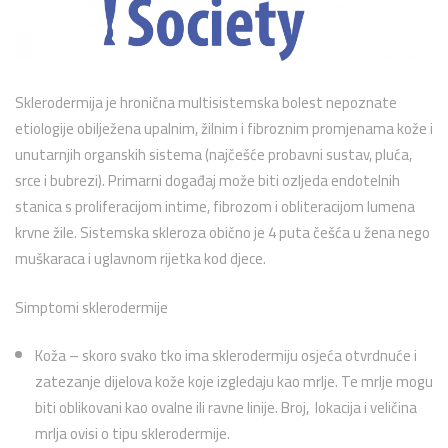
Sklerodermija je hronična multisistemska bolest nepoznate
etiologije obilježena upalnim, žilnim i fibroznim promjenama kože i
unutarnjih organskih sistema (najčešće probavni sustav, pluća,
srce i bubrezi). Primarni događaj može biti ozljeda endotelnih
stanica s proliferacijom intime, fibrozom i obliteracijom lumena
krvne žile. Sistemska skleroza obično je 4 puta češća u žena nego
muškaraca i uglavnom rijetka kod djece.
Simptomi sklerodermije
Koža – skoro svako tko ima sklerodermiju osjeća otvrdnuće i
zatezanje dijelova kože koje izgledaju kao mrlje. Te mrlje mogu
biti oblikovani kao ovalne ili ravne linije. Broj, lokacija i veličina
mrlja ovisi o tipu sklerodermije.