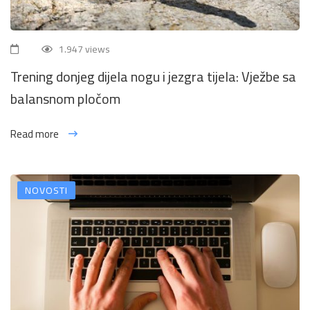
1.947 views
Trening donjeg dijela nogu i jezgra tijela: Vježbe sa
balansnom pločom
Read more
NOVOSTI